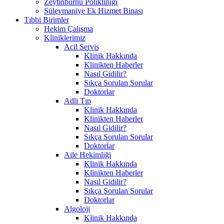
Zeytinburnu Polikliniği
Süleymaniye Ek Hizmet Binası
Tıbbi Birimler
Hekim Çalışma
Kliniklerimiz
Acil Servis
Klinik Hakkında
Klinikten Haberler
Nasıl Gidilir?
Sıkça Sorulan Sorular
Doktorlar
Adli Tıp
Klinik Hakkında
Klinikten Haberler
Nasıl Gidilir?
Sıkça Sorulan Sorular
Doktorlar
Aile Hekimliği
Klinik Hakkında
Klinikten Haberler
Nasıl Gidilir?
Sıkça Sorulan Sorular
Doktorlar
Algoloji
Klinik Hakkında