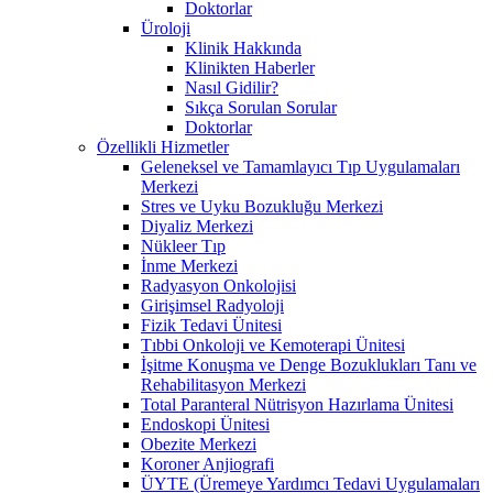
Doktorlar
Üroloji
Klinik Hakkında
Klinikten Haberler
Nasıl Gidilir?
Sıkça Sorulan Sorular
Doktorlar
Özellikli Hizmetler
Geleneksel ve Tamamlayıcı Tıp Uygulamaları
Merkezi
Stres ve Uyku Bozukluğu Merkezi
Diyaliz Merkezi
Nükleer Tıp
İnme Merkezi
Radyasyon Onkolojisi
Girişimsel Radyoloji
Fizik Tedavi Ünitesi
Tıbbi Onkoloji ve Kemoterapi Ünitesi
İşitme Konuşma ve Denge Bozuklukları Tanı ve
Rehabilitasyon Merkezi
Total Paranteral Nütrisyon Hazırlama Ünitesi
Endoskopi Ünitesi
Obezite Merkezi
Koroner Anjiografi
ÜYTE (Üremeye Yardımcı Tedavi Uygulamaları