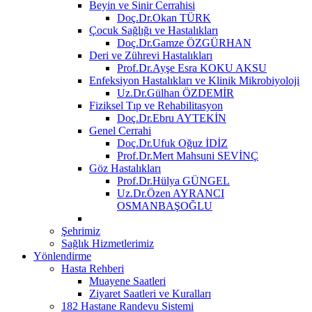
Beyin ve Sinir Cerrahisi
Doç.Dr.Okan TÜRK
Çocuk Sağlığı ve Hastalıkları
Doç.Dr.Gamze ÖZGÜRHAN
Deri ve Zührevi Hastalıkları
Prof.Dr.Ayşe Esra KOKU AKSU
Enfeksiyon Hastalıkları ve Klinik Mikrobiyoloji
Uz.Dr.Gülhan ÖZDEMİR
Fiziksel Tıp ve Rehabilitasyon
Doç.Dr.Ebru AYTEKİN
Genel Cerrahi
Doç.Dr.Ufuk Oğuz İDİZ
Prof.Dr.Mert Mahsuni SEVİNÇ
Göz Hastalıkları
Prof.Dr.Hülya GÜNGEL
Uz.Dr.Özen AYRANCI
OSMANBAŞOĞLU
Şehrimiz
Sağlık Hizmetlerimiz
Yönlendirme
Hasta Rehberi
Muayene Saatleri
Ziyaret Saatleri ve Kuralları
182 Hastane Randevu Sistemi