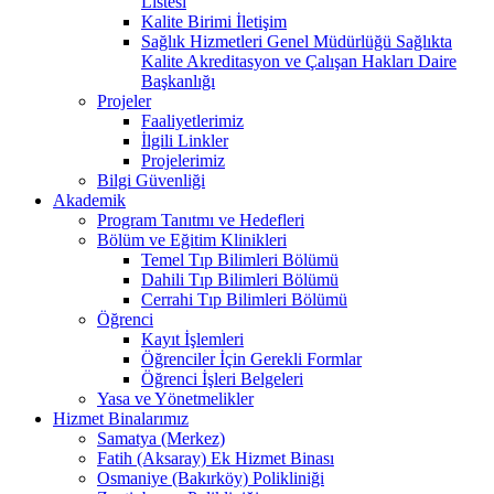
Listesi
Kalite Birimi İletişim
Sağlık Hizmetleri Genel Müdürlüğü Sağlıkta
Kalite Akreditasyon ve Çalışan Hakları Daire
Başkanlığı
Projeler
Faaliyetlerimiz
İlgili Linkler
Projelerimiz
Bilgi Güvenliği
Akademik
Program Tanıtmı ve Hedefleri
Bölüm ve Eğitim Klinikleri
Temel Tıp Bilimleri Bölümü
Dahili Tıp Bilimleri Bölümü
Cerrahi Tıp Bilimleri Bölümü
Öğrenci
Kayıt İşlemleri
Öğrenciler İçin Gerekli Formlar
Öğrenci İşleri Belgeleri
Yasa ve Yönetmelikler
Hizmet Binalarımız
Samatya (Merkez)
Fatih (Aksaray) Ek Hizmet Binası
Osmaniye (Bakırköy) Polikliniği