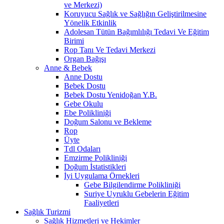
ve Merkezi)
Koruyucu Sağlık ve Sağlığın Geliştirilmesine
Yönelik Etkinlik
Adolesan Tütün Bağımlılığı Tedavi Ve Eğitim
Birimi
Rop Tanı Ve Tedavi Merkezi
Organ Bağışı
Anne & Bebek
Anne Dostu
Bebek Dostu
Bebek Dostu Yenidoğan Y.B.
Gebe Okulu
Ebe Polikliniği
Doğum Salonu ve Bekleme
Rop
Üyte
Tdl Odaları
Emzirme Polikliniği
Doğum İstatistikleri
İyi Uygulama Örnekleri
Gebe Bilgilendirme Polikliniği
Suriye Uyruklu Gebelerin Eğitim
Faaliyetleri
Sağlık Turizmi
Sağlık Hizmetleri ve Hekimler