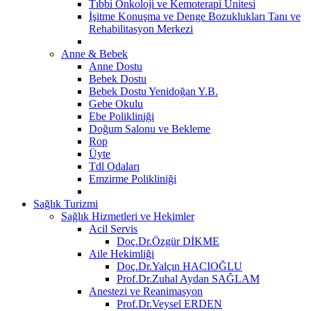
Tıbbi Onkoloji ve Kemoterapi Ünitesi
İşitme Konuşma ve Denge Bozuklukları Tanı ve
Rehabilitasyon Merkezi
Anne & Bebek
Anne Dostu
Bebek Dostu
Bebek Dostu Yenidoğan Y.B.
Gebe Okulu
Ebe Polikliniği
Doğum Salonu ve Bekleme
Rop
Üyte
Tdl Odaları
Emzirme Polikliniği
Sağlık Turizmi
Sağlık Hizmetleri ve Hekimler
Acil Servis
Doç.Dr.Özgür DİKME
Aile Hekimliği
Doç.Dr.Yalçın HACIOĞLU
Prof.Dr.Zuhal Aydan SAĞLAM
Anestezi ve Reanimasyon
Prof.Dr.Veysel ERDEN