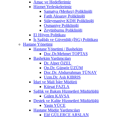
Amaç ve Hedeflerimiz
Hizmet Yerleşkelerimiz
Samatya (Merkez) Polikliniği
Fatih Aksaray Polikliniği
Süleymaniye KDH Polikliniği
Osmaniye Polikliniği
Zeytinburnu Polikliniği
El Hijyen Politikası
İş Sağlığı ve Güvenliği (İSG) Politikası
Hastane Yönetimi
Hastane Yönetimi / Başhekim
Doç.Dr.Mehmet TOPTAŞ
Başhekim Yardımcıları
Dr. Alper ÖZEL
Op.Dr. Güngör ÜZÜM
Doç.Dr. Abdurrahman TÜNAY
Uzm.Dr. Aslı KIBRIS
İdari ve Mali İşler Müdürü
Kürşat FAZLA
Sağlık ve Bakım Hizmetleri Müdürlüğü
Gülen KAVSA
Destek ve Kalite Hizmetleri Müdürlüğü
Yasin YÜCE
Hastane Müdür Yardımcıları
Elif GÜLERCE ARSLAN