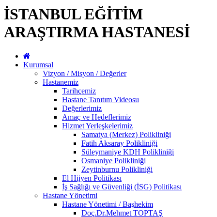
İSTANBUL EĞİTİM
ARAŞTIRMA HASTANESİ
Kurumsal
Vizyon / Misyon / Değerler
Hastanemiz
Tarihçemiz
Hastane Tanıtım Videosu
Değerlerimiz
Amaç ve Hedeflerimiz
Hizmet Yerleşkelerimiz
Samatya (Merkez) Polikliniği
Fatih Aksaray Polikliniği
Süleymaniye KDH Polikliniği
Osmaniye Polikliniği
Zeytinburnu Polikliniği
El Hijyen Politikası
İş Sağlığı ve Güvenliği (İSG) Politikası
Hastane Yönetimi
Hastane Yönetimi / Başhekim
Doç.Dr.Mehmet TOPTAŞ