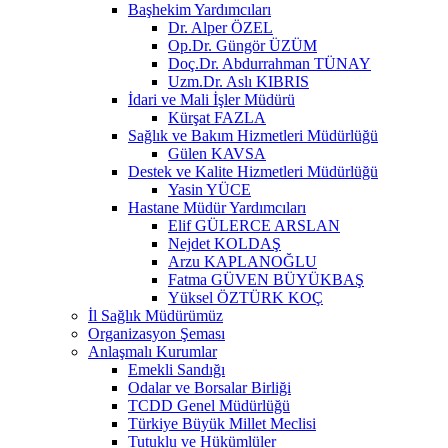
Başhekim Yardımcıları
Dr. Alper ÖZEL
Op.Dr. Güngör ÜZÜM
Doç.Dr. Abdurrahman TÜNAY
Uzm.Dr. Aslı KIBRIS
İdari ve Mali İşler Müdürü
Kürşat FAZLA
Sağlık ve Bakım Hizmetleri Müdürlüğü
Gülen KAVSA
Destek ve Kalite Hizmetleri Müdürlüğü
Yasin YÜCE
Hastane Müdür Yardımcıları
Elif GÜLERCE ARSLAN
Nejdet KOLDAŞ
Arzu KAPLANOĞLU
Fatma GÜVEN BÜYÜKBAŞ
Yüksel ÖZTÜRK KOÇ
İl Sağlık Müdürümüz
Organizasyon Şeması
Anlaşmalı Kurumlar
Emekli Sandığı
Odalar ve Borsalar Birliği
TCDD Genel Müdürlüğü
Türkiye Büyük Millet Meclisi
Tutuklu ve Hükümlüler