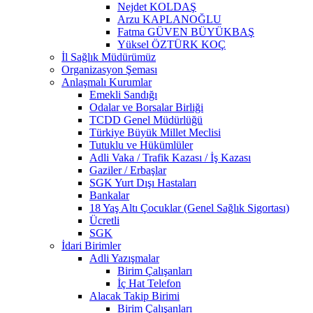
Nejdet KOLDAŞ
Arzu KAPLANOĞLU
Fatma GÜVEN BÜYÜKBAŞ
Yüksel ÖZTÜRK KOÇ
İl Sağlık Müdürümüz
Organizasyon Şeması
Anlaşmalı Kurumlar
Emekli Sandığı
Odalar ve Borsalar Birliği
TCDD Genel Müdürlüğü
Türkiye Büyük Millet Meclisi
Tutuklu ve Hükümlüler
Adli Vaka / Trafik Kazası / İş Kazası
Gaziler / Erbaşlar
SGK Yurt Dışı Hastaları
Bankalar
18 Yaş Altı Çocuklar (Genel Sağlık Sigortası)
Ücretli
SGK
İdari Birimler
Adli Yazışmalar
Birim Çalışanları
İç Hat Telefon
Alacak Takip Birimi
Birim Çalışanları