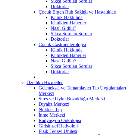
Sıkça Sorulan Sorular
Doktorlar
Çocuk Ergen Ruh Sağlığı ve Hastalıkları
Klinik Hakkında
Klinikten Haberler
Nasıl Gidilir?
Sıkça Sorulan Sorular
Doktorlar
Çocuk Gastroenterolojisi
Klinik Hakkında
Klinikten Haberler
Nasıl Gidilir?
Sıkça Sorulan Sorular
Doktorlar
Özellikli Hizmetler
Geleneksel ve Tamamlayıcı Tıp Uygulamaları
Merkezi
Stres ve Uyku Bozukluğu Merkezi
Diyaliz Merkezi
Nükleer Tıp
İnme Merkezi
Radyasyon Onkolojisi
Girişimsel Radyoloji
Fizik Tedavi Ünitesi