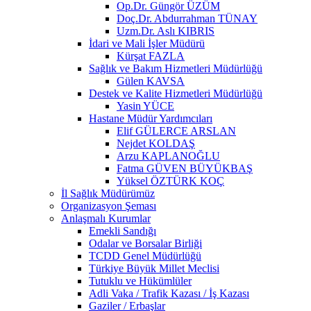
Op.Dr. Güngör ÜZÜM
Doç.Dr. Abdurrahman TÜNAY
Uzm.Dr. Aslı KIBRIS
İdari ve Mali İşler Müdürü
Kürşat FAZLA
Sağlık ve Bakım Hizmetleri Müdürlüğü
Gülen KAVSA
Destek ve Kalite Hizmetleri Müdürlüğü
Yasin YÜCE
Hastane Müdür Yardımcıları
Elif GÜLERCE ARSLAN
Nejdet KOLDAŞ
Arzu KAPLANOĞLU
Fatma GÜVEN BÜYÜKBAŞ
Yüksel ÖZTÜRK KOÇ
İl Sağlık Müdürümüz
Organizasyon Şeması
Anlaşmalı Kurumlar
Emekli Sandığı
Odalar ve Borsalar Birliği
TCDD Genel Müdürlüğü
Türkiye Büyük Millet Meclisi
Tutuklu ve Hükümlüler
Adli Vaka / Trafik Kazası / İş Kazası
Gaziler / Erbaşlar