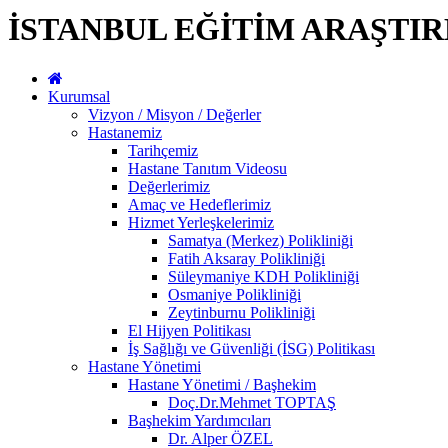
İSTANBUL EĞİTİM ARAŞTI
Kurumsal
Vizyon / Misyon / Değerler
Hastanemiz
Tarihçemiz
Hastane Tanıtım Videosu
Değerlerimiz
Amaç ve Hedeflerimiz
Hizmet Yerleşkelerimiz
Samatya (Merkez) Polikliniği
Fatih Aksaray Polikliniği
Süleymaniye KDH Polikliniği
Osmaniye Polikliniği
Zeytinburnu Polikliniği
El Hijyen Politikası
İş Sağlığı ve Güvenliği (İSG) Politikası
Hastane Yönetimi
Hastane Yönetimi / Başhekim
Doç.Dr.Mehmet TOPTAŞ
Başhekim Yardımcıları
Dr. Alper ÖZEL