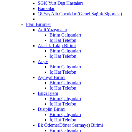
SGK Yurt Dışı Hastaları
Bankalar
18 Yaş Altı Çocuklar (Genel Sağlık Sigortası)
İdari Birimler
Adli Yazışmalar
Birim Çalışanları
İç Hat Telefon
Alacak Takip Birimi
Birim Çalışanları
İç Hat Telefon
Arşiv
Birim Çalışanları
İç Hat Telefon
Ayniyat Birimi
Birim Çalışanları
İç Hat Telefon
Bilgi İşlem
Birim Çalışanları
İç Hat Telefon
Disiplin Birimi
Birim Çalışanları
İç Hat Telefon
Ek Ödeme(Döner Sermaye) Birimi
Birim Çalışanları