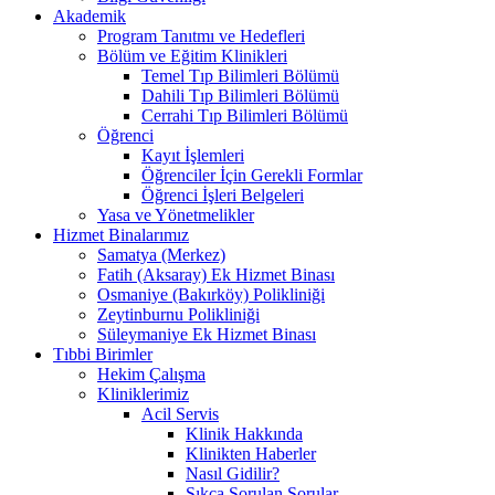
Akademik
Program Tanıtmı ve Hedefleri
Bölüm ve Eğitim Klinikleri
Temel Tıp Bilimleri Bölümü
Dahili Tıp Bilimleri Bölümü
Cerrahi Tıp Bilimleri Bölümü
Öğrenci
Kayıt İşlemleri
Öğrenciler İçin Gerekli Formlar
Öğrenci İşleri Belgeleri
Yasa ve Yönetmelikler
Hizmet Binalarımız
Samatya (Merkez)
Fatih (Aksaray) Ek Hizmet Binası
Osmaniye (Bakırköy) Polikliniği
Zeytinburnu Polikliniği
Süleymaniye Ek Hizmet Binası
Tıbbi Birimler
Hekim Çalışma
Kliniklerimiz
Acil Servis
Klinik Hakkında
Klinikten Haberler
Nasıl Gidilir?
Sıkça Sorulan Sorular