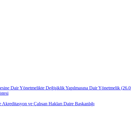
lmesine Dair Yönetmelikte Değişiklik Yapılmasına Dair Yönetmelik ​(26.
stesi
e Akreditasyon ve Çalışan Hakları Daire Başkanlığı