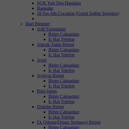
SGK Yurt Dışı Hastaları
Bankalar
18 Yaş Altı Çocuklar (Genel Sağlık Sigortası)
İdari Birimler
Adli Yazışmalar
Birim Çalışanları
İç Hat Telefon
Alacak Takip Birimi
Birim Çalışanları
İç Hat Telefon
Arşiv
Birim Çalışanları
İç Hat Telefon
Ayniyat Birimi
Birim Çalışanları
İç Hat Telefon
Bilgi İşlem
Birim Çalışanları
İç Hat Telefon
Disiplin Birimi
Birim Çalışanları
İç Hat Telefon
Ek Ödeme(Döner Sermaye) Birimi
Birim Çalışanları