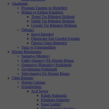
Akademik
Program Tanıtmı ve Hedefleri
Bölüm ve Eğitim Klinikleri
Temel Tıp Bilimleri Bölümü
Dahili Tıp Bilimleri Bölümü
Cerrahi Tıp Bilimleri Bölümü
Öğrenci
Kayıt İşlemleri
Öğrenciler İçin Gerekli Formlar
Öğrenci İşleri Belgeleri
Yasa ve Yönetmelikler
Hizmet Binalarımız
Samatya (Merkez)
Fatih (Aksaray) Ek Hizmet Binası
Osmaniye (Bakırköy) Polikliniği
Zeytinburnu Polikliniği
Süleymaniye Ek Hizmet Binası
Tıbbi Birimler
Hekim Çalışma
Kliniklerimiz
Acil Servis
Klinik Hakkında
Klinikten Haberler
Nasıl Gidilir?
Sıkça Sorulan Sorular