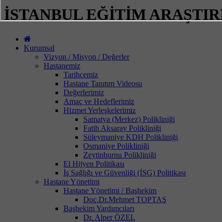
İSTANBUL EĞİTİM ARAŞTI
Kurumsal
Vizyon / Misyon / Değerler
Hastanemiz
Tarihçemiz
Hastane Tanıtım Videosu
Değerlerimiz
Amaç ve Hedeflerimiz
Hizmet Yerleşkelerimiz
Samatya (Merkez) Polikliniği
Fatih Aksaray Polikliniği
Süleymaniye KDH Polikliniği
Osmaniye Polikliniği
Zeytinburnu Polikliniği
El Hijyen Politikası
İş Sağlığı ve Güvenliği (İSG) Politikası
Hastane Yönetimi
Hastane Yönetimi / Başhekim
Doç.Dr.Mehmet TOPTAŞ
Başhekim Yardımcıları
Dr. Alper ÖZEL