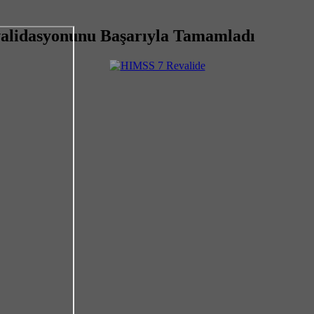
lidasyonunu Başarıyla Tamamladı