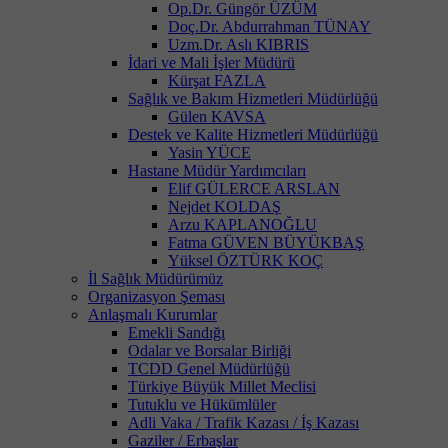
Op.Dr. Güngör ÜZÜM
Doç.Dr. Abdurrahman TÜNAY
Uzm.Dr. Aslı KIBRIS
İdari ve Mali İşler Müdürü
Kürşat FAZLA
Sağlık ve Bakım Hizmetleri Müdürlüğü
Gülen KAVSA
Destek ve Kalite Hizmetleri Müdürlüğü
Yasin YÜCE
Hastane Müdür Yardımcıları
Elif GÜLERCE ARSLAN
Nejdet KOLDAŞ
Arzu KAPLANOĞLU
Fatma GÜVEN BÜYÜKBAŞ
Yüksel ÖZTÜRK KOÇ
İl Sağlık Müdürümüz
Organizasyon Şeması
Anlaşmalı Kurumlar
Emekli Sandığı
Odalar ve Borsalar Birliği
TCDD Genel Müdürlüğü
Türkiye Büyük Millet Meclisi
Tutuklu ve Hükümlüler
Adli Vaka / Trafik Kazası / İş Kazası
Gaziler / Erbaşlar