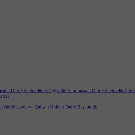
lmesine Dair Yönetmelikte Değişiklik Yapılmasına Dair Yönetmelik ​(26.
stesi
e Akreditasyon ve Çalışan Hakları Daire Başkanlığı