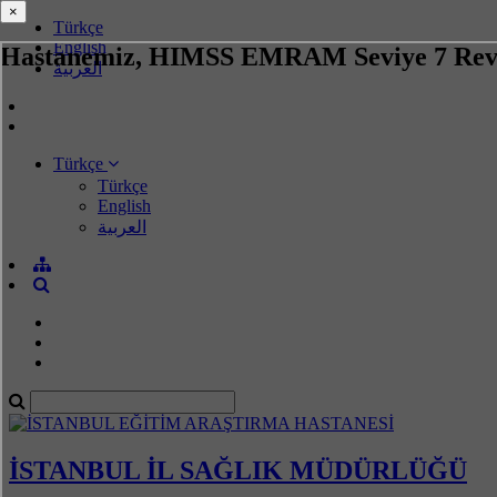
×
×
Türkçe
English
Hastanemiz, HIMSS EMRAM Seviye 7 Reva
العربية
Türkçe
Türkçe
English
العربية
İSTANBUL İL SAĞLIK MÜDÜRLÜĞÜ