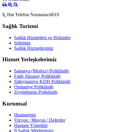
İç Hat Telefon Numarası:
6019
Sağlık Turizmi
Sağlık Hizmetleri ve Hekimler
Şehrimiz
Sağlık Hizmetlerimiz
Hizmet Yerleşkelerimiz
Samatya (Merkez) Polikliniği
Fatih Aksaray Polikliniği
Süleymaniye KDH Polikliniği
Osmaniye Polikliniği
Zeytinburnu Polikliniği
Kurumsal
Hastanemiz
Vizyon / Misyon / Değerler
Hastane Yönetimi
İl Sağlık Müdürümüz