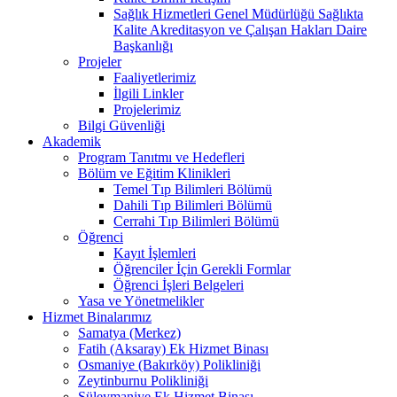
Sağlık Hizmetleri Genel Müdürlüğü Sağlıkta
Kalite Akreditasyon ve Çalışan Hakları Daire
Başkanlığı
Projeler
Faaliyetlerimiz
İlgili Linkler
Projelerimiz
Bilgi Güvenliği
Akademik
Program Tanıtmı ve Hedefleri
Bölüm ve Eğitim Klinikleri
Temel Tıp Bilimleri Bölümü
Dahili Tıp Bilimleri Bölümü
Cerrahi Tıp Bilimleri Bölümü
Öğrenci
Kayıt İşlemleri
Öğrenciler İçin Gerekli Formlar
Öğrenci İşleri Belgeleri
Yasa ve Yönetmelikler
Hizmet Binalarımız
Samatya (Merkez)
Fatih (Aksaray) Ek Hizmet Binası
Osmaniye (Bakırköy) Polikliniği
Zeytinburnu Polikliniği
Süleymaniye Ek Hizmet Binası