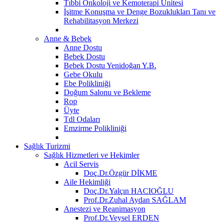
Tıbbi Onkoloji ve Kemoterapi Ünitesi
İşitme Konuşma ve Denge Bozuklukları Tanı ve
Rehabilitasyon Merkezi
Anne & Bebek
Anne Dostu
Bebek Dostu
Bebek Dostu Yenidoğan Y.B.
Gebe Okulu
Ebe Polikliniği
Doğum Salonu ve Bekleme
Rop
Üyte
Tdl Odaları
Emzirme Polikliniği
Sağlık Turizmi
Sağlık Hizmetleri ve Hekimler
Acil Servis
Doç.Dr.Özgür DİKME
Aile Hekimliği
Doç.Dr.Yalçın HACIOĞLU
Prof.Dr.Zuhal Aydan SAĞLAM
Anestezi ve Reanimasyon
Prof.Dr.Veysel ERDEN