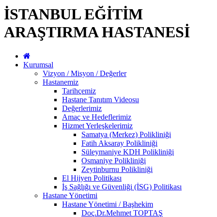
İSTANBUL EĞİTİM
ARAŞTIRMA HASTANESİ
Kurumsal
Vizyon / Misyon / Değerler
Hastanemiz
Tarihçemiz
Hastane Tanıtım Videosu
Değerlerimiz
Amaç ve Hedeflerimiz
Hizmet Yerleşkelerimiz
Samatya (Merkez) Polikliniği
Fatih Aksaray Polikliniği
Süleymaniye KDH Polikliniği
Osmaniye Polikliniği
Zeytinburnu Polikliniği
El Hijyen Politikası
İş Sağlığı ve Güvenliği (İSG) Politikası
Hastane Yönetimi
Hastane Yönetimi / Başhekim
Doç.Dr.Mehmet TOPTAŞ