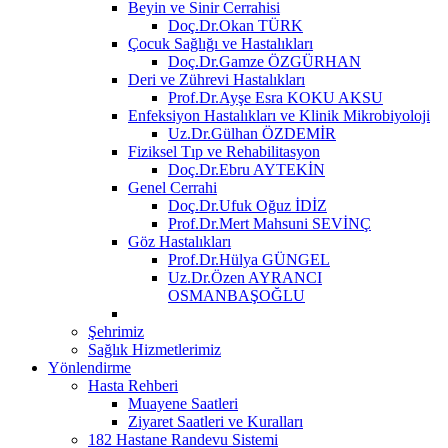
Beyin ve Sinir Cerrahisi
Doç.Dr.Okan TÜRK
Çocuk Sağlığı ve Hastalıkları
Doç.Dr.Gamze ÖZGÜRHAN
Deri ve Zührevi Hastalıkları
Prof.Dr.Ayşe Esra KOKU AKSU
Enfeksiyon Hastalıkları ve Klinik Mikrobiyoloji
Uz.Dr.Gülhan ÖZDEMİR
Fiziksel Tıp ve Rehabilitasyon
Doç.Dr.Ebru AYTEKİN
Genel Cerrahi
Doç.Dr.Ufuk Oğuz İDİZ
Prof.Dr.Mert Mahsuni SEVİNÇ
Göz Hastalıkları
Prof.Dr.Hülya GÜNGEL
Uz.Dr.Özen AYRANCI
OSMANBAŞOĞLU
Şehrimiz
Sağlık Hizmetlerimiz
Yönlendirme
Hasta Rehberi
Muayene Saatleri
Ziyaret Saatleri ve Kuralları
182 Hastane Randevu Sistemi