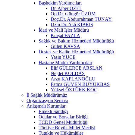
Başhekim Yardımcıları
Dr. Alper ÖZEL
Op.Dr. Güngör ÜZÜM
Doç.Dr. Abdurrahman TÜNAY
Uzm.Dr. Aslı KIBRIS
İdari ve Mali İşler Müdürü
Kürşat FAZLA
Sağlık ve Bakım Hizmetleri Müdürlüğü
Gülen KAVSA
Destek ve Kalite Hizmetleri Müdürlüğü
Yasin YÜCE
Hastane Müdür Yardımcıları
Elif GÜLERCE ARSLAN
Nejdet KOLDAŞ
Arzu KAPLANOĞLU
Fatma GÜVEN BÜYÜKBAŞ
Yüksel ÖZTÜRK KOÇ
İl Sağlık Müdürümüz
Organizasyon Şeması
Anlaşmalı Kurumlar
Emekli Sandığı
Odalar ve Borsalar Birliği
TCDD Genel Müdürlüğü
Türkiye Büyük Millet Meclisi
Tutuklu ve Hükümlüler