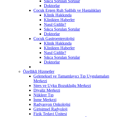
Sıkça Sorulan Sorular
Doktorlar
Çocuk Ergen Ruh Sağlığı ve Hastalıkları
Klinik Hakkında
Klinikten Haberler
Nasıl Gidilir?
Sıkça Sorulan Sorular
Doktorlar
Çocuk Gastroenterolojisi
Klinik Hakkında
Klinikten Haberler
Nasıl Gidilir?
Sıkça Sorulan Sorular
Doktorlar
Özellikli Hizmetler
Geleneksel ve Tamamlayıcı Tıp Uygulamaları
Merkezi
Stres ve Uyku Bozukluğu Merkezi
Diyaliz Merkezi
Nükleer Tıp
İnme Merkezi
Radyasyon Onkolojisi
Girişimsel Radyoloji
Fizik Tedavi Ünitesi