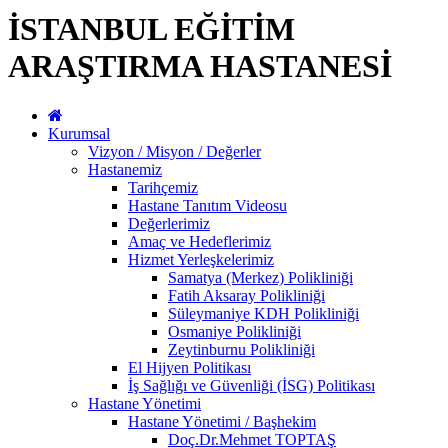
İSTANBUL EĞİTİM
ARAŞTIRMA HASTANESİ
Kurumsal
Vizyon / Misyon / Değerler
Hastanemiz
Tarihçemiz
Hastane Tanıtım Videosu
Değerlerimiz
Amaç ve Hedeflerimiz
Hizmet Yerleşkelerimiz
Samatya (Merkez) Polikliniği
Fatih Aksaray Polikliniği
Süleymaniye KDH Polikliniği
Osmaniye Polikliniği
Zeytinburnu Polikliniği
El Hijyen Politikası
İş Sağlığı ve Güvenliği (İSG) Politikası
Hastane Yönetimi
Hastane Yönetimi / Başhekim
Doç.Dr.Mehmet TOPTAŞ