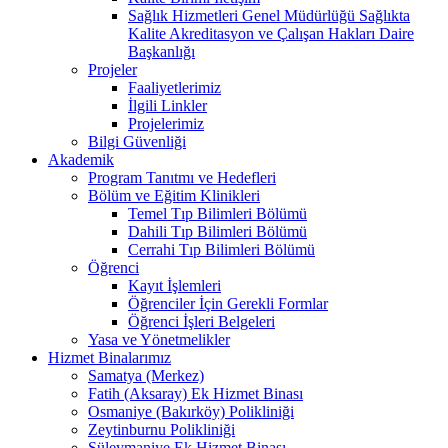
Sağlık Hizmetleri Genel Müdürlüğü Sağlıkta
Kalite Akreditasyon ve Çalışan Hakları Daire
Başkanlığı
Projeler
Faaliyetlerimiz
İlgili Linkler
Projelerimiz
Bilgi Güvenliği
Akademik
Program Tanıtmı ve Hedefleri
Bölüm ve Eğitim Klinikleri
Temel Tıp Bilimleri Bölümü
Dahili Tıp Bilimleri Bölümü
Cerrahi Tıp Bilimleri Bölümü
Öğrenci
Kayıt İşlemleri
Öğrenciler İçin Gerekli Formlar
Öğrenci İşleri Belgeleri
Yasa ve Yönetmelikler
Hizmet Binalarımız
Samatya (Merkez)
Fatih (Aksaray) Ek Hizmet Binası
Osmaniye (Bakırköy) Polikliniği
Zeytinburnu Polikliniği
Süleymaniye Ek Hizmet Binası