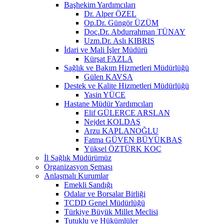
Başhekim Yardımcıları
Dr. Alper ÖZEL
Op.Dr. Güngör ÜZÜM
Doç.Dr. Abdurrahman TÜNAY
Uzm.Dr. Aslı KIBRIS
İdari ve Mali İşler Müdürü
Kürşat FAZLA
Sağlık ve Bakım Hizmetleri Müdürlüğü
Gülen KAVSA
Destek ve Kalite Hizmetleri Müdürlüğü
Yasin YÜCE
Hastane Müdür Yardımcıları
Elif GÜLERCE ARSLAN
Nejdet KOLDAŞ
Arzu KAPLANOĞLU
Fatma GÜVEN BÜYÜKBAŞ
Yüksel ÖZTÜRK KOÇ
İl Sağlık Müdürümüz
Organizasyon Şeması
Anlaşmalı Kurumlar
Emekli Sandığı
Odalar ve Borsalar Birliği
TCDD Genel Müdürlüğü
Türkiye Büyük Millet Meclisi
Tutuklu ve Hükümlüler