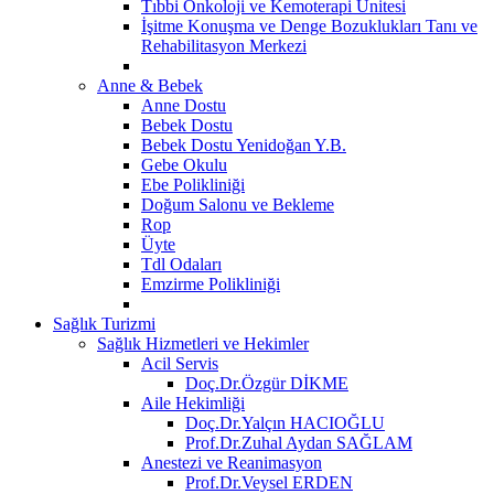
Tıbbi Onkoloji ve Kemoterapi Ünitesi
İşitme Konuşma ve Denge Bozuklukları Tanı ve
Rehabilitasyon Merkezi
Anne & Bebek
Anne Dostu
Bebek Dostu
Bebek Dostu Yenidoğan Y.B.
Gebe Okulu
Ebe Polikliniği
Doğum Salonu ve Bekleme
Rop
Üyte
Tdl Odaları
Emzirme Polikliniği
Sağlık Turizmi
Sağlık Hizmetleri ve Hekimler
Acil Servis
Doç.Dr.Özgür DİKME
Aile Hekimliği
Doç.Dr.Yalçın HACIOĞLU
Prof.Dr.Zuhal Aydan SAĞLAM
Anestezi ve Reanimasyon
Prof.Dr.Veysel ERDEN