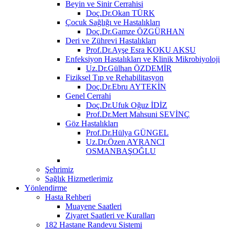
Beyin ve Sinir Cerrahisi
Doç.Dr.Okan TÜRK
Çocuk Sağlığı ve Hastalıkları
Doç.Dr.Gamze ÖZGÜRHAN
Deri ve Zührevi Hastalıkları
Prof.Dr.Ayşe Esra KOKU AKSU
Enfeksiyon Hastalıkları ve Klinik Mikrobiyoloji
Uz.Dr.Gülhan ÖZDEMİR
Fiziksel Tıp ve Rehabilitasyon
Doç.Dr.Ebru AYTEKİN
Genel Cerrahi
Doç.Dr.Ufuk Oğuz İDİZ
Prof.Dr.Mert Mahsuni SEVİNÇ
Göz Hastalıkları
Prof.Dr.Hülya GÜNGEL
Uz.Dr.Özen AYRANCI
OSMANBAŞOĞLU
Şehrimiz
Sağlık Hizmetlerimiz
Yönlendirme
Hasta Rehberi
Muayene Saatleri
Ziyaret Saatleri ve Kuralları
182 Hastane Randevu Sistemi