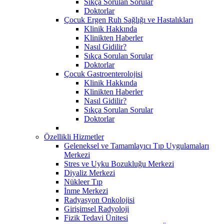
Sıkça Sorulan Sorular
Doktorlar
Çocuk Ergen Ruh Sağlığı ve Hastalıkları
Klinik Hakkında
Klinikten Haberler
Nasıl Gidilir?
Sıkça Sorulan Sorular
Doktorlar
Çocuk Gastroenterolojisi
Klinik Hakkında
Klinikten Haberler
Nasıl Gidilir?
Sıkça Sorulan Sorular
Doktorlar
Özellikli Hizmetler
Geleneksel ve Tamamlayıcı Tıp Uygulamaları
Merkezi
Stres ve Uyku Bozukluğu Merkezi
Diyaliz Merkezi
Nükleer Tıp
İnme Merkezi
Radyasyon Onkolojisi
Girişimsel Radyoloji
Fizik Tedavi Ünitesi