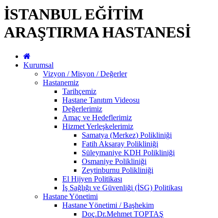
İSTANBUL EĞİTİM
ARAŞTIRMA HASTANESİ
Kurumsal
Vizyon / Misyon / Değerler
Hastanemiz
Tarihçemiz
Hastane Tanıtım Videosu
Değerlerimiz
Amaç ve Hedeflerimiz
Hizmet Yerleşkelerimiz
Samatya (Merkez) Polikliniği
Fatih Aksaray Polikliniği
Süleymaniye KDH Polikliniği
Osmaniye Polikliniği
Zeytinburnu Polikliniği
El Hijyen Politikası
İş Sağlığı ve Güvenliği (İSG) Politikası
Hastane Yönetimi
Hastane Yönetimi / Başhekim
Doç.Dr.Mehmet TOPTAŞ