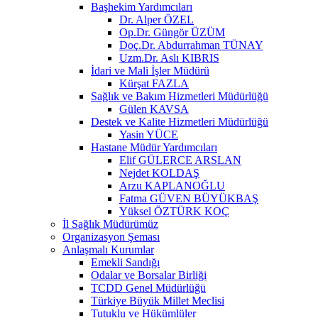
Başhekim Yardımcıları
Dr. Alper ÖZEL
Op.Dr. Güngör ÜZÜM
Doç.Dr. Abdurrahman TÜNAY
Uzm.Dr. Aslı KIBRIS
İdari ve Mali İşler Müdürü
Kürşat FAZLA
Sağlık ve Bakım Hizmetleri Müdürlüğü
Gülen KAVSA
Destek ve Kalite Hizmetleri Müdürlüğü
Yasin YÜCE
Hastane Müdür Yardımcıları
Elif GÜLERCE ARSLAN
Nejdet KOLDAŞ
Arzu KAPLANOĞLU
Fatma GÜVEN BÜYÜKBAŞ
Yüksel ÖZTÜRK KOÇ
İl Sağlık Müdürümüz
Organizasyon Şeması
Anlaşmalı Kurumlar
Emekli Sandığı
Odalar ve Borsalar Birliği
TCDD Genel Müdürlüğü
Türkiye Büyük Millet Meclisi
Tutuklu ve Hükümlüler