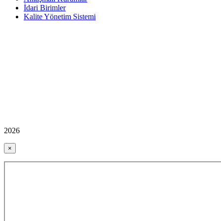
İdari Birimler
Kalite Yönetim Sistemi
2026
×