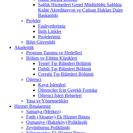
Sağlık Hizmetleri Genel Müdürlüğü Sağlıkta
Kalite Akreditasyon ve Çalışan Hakları Daire
Başkanlığı
Projeler
Faaliyetlerimiz
İlgili Linkler
Projelerimiz
Bilgi Güvenliği
Akademik
Program Tanıtmı ve Hedefleri
Bölüm ve Eğitim Klinikleri
Temel Tıp Bilimleri Bölümü
Dahili Tıp Bilimleri Bölümü
Cerrahi Tıp Bilimleri Bölümü
Öğrenci
Kayıt İşlemleri
Öğrenciler İçin Gerekli Formlar
Öğrenci İşleri Belgeleri
Yasa ve Yönetmelikler
Hizmet Binalarımız
Samatya (Merkez)
Fatih (Aksaray) Ek Hizmet Binası
Osmaniye (Bakırköy) Polikliniği
Zeytinburnu Polikliniği
Süleymaniye Ek Hizmet Binası