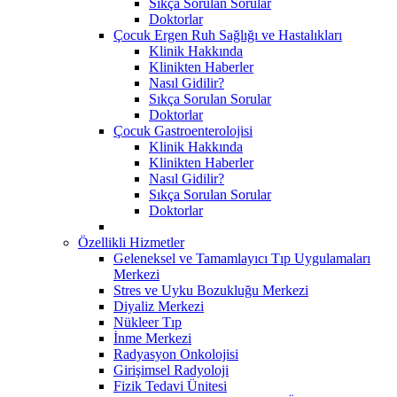
Sıkça Sorulan Sorular
Doktorlar
Çocuk Ergen Ruh Sağlığı ve Hastalıkları
Klinik Hakkında
Klinikten Haberler
Nasıl Gidilir?
Sıkça Sorulan Sorular
Doktorlar
Çocuk Gastroenterolojisi
Klinik Hakkında
Klinikten Haberler
Nasıl Gidilir?
Sıkça Sorulan Sorular
Doktorlar
Özellikli Hizmetler
Geleneksel ve Tamamlayıcı Tıp Uygulamaları
Merkezi
Stres ve Uyku Bozukluğu Merkezi
Diyaliz Merkezi
Nükleer Tıp
İnme Merkezi
Radyasyon Onkolojisi
Girişimsel Radyoloji
Fizik Tedavi Ünitesi