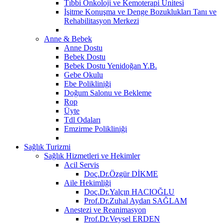
Tıbbi Onkoloji ve Kemoterapi Ünitesi
İşitme Konuşma ve Denge Bozuklukları Tanı ve
Rehabilitasyon Merkezi
Anne & Bebek
Anne Dostu
Bebek Dostu
Bebek Dostu Yenidoğan Y.B.
Gebe Okulu
Ebe Polikliniği
Doğum Salonu ve Bekleme
Rop
Üyte
Tdl Odaları
Emzirme Polikliniği
Sağlık Turizmi
Sağlık Hizmetleri ve Hekimler
Acil Servis
Doç.Dr.Özgür DİKME
Aile Hekimliği
Doç.Dr.Yalçın HACIOĞLU
Prof.Dr.Zuhal Aydan SAĞLAM
Anestezi ve Reanimasyon
Prof.Dr.Veysel ERDEN