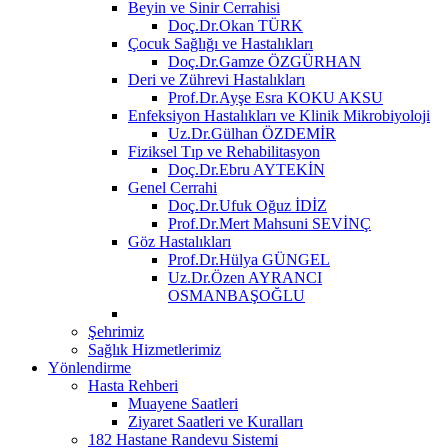
Beyin ve Sinir Cerrahisi
Doç.Dr.Okan TÜRK
Çocuk Sağlığı ve Hastalıkları
Doç.Dr.Gamze ÖZGÜRHAN
Deri ve Zührevi Hastalıkları
Prof.Dr.Ayşe Esra KOKU AKSU
Enfeksiyon Hastalıkları ve Klinik Mikrobiyoloji
Uz.Dr.Gülhan ÖZDEMİR
Fiziksel Tıp ve Rehabilitasyon
Doç.Dr.Ebru AYTEKİN
Genel Cerrahi
Doç.Dr.Ufuk Oğuz İDİZ
Prof.Dr.Mert Mahsuni SEVİNÇ
Göz Hastalıkları
Prof.Dr.Hülya GÜNGEL
Uz.Dr.Özen AYRANCI
OSMANBAŞOĞLU
Şehrimiz
Sağlık Hizmetlerimiz
Yönlendirme
Hasta Rehberi
Muayene Saatleri
Ziyaret Saatleri ve Kuralları
182 Hastane Randevu Sistemi