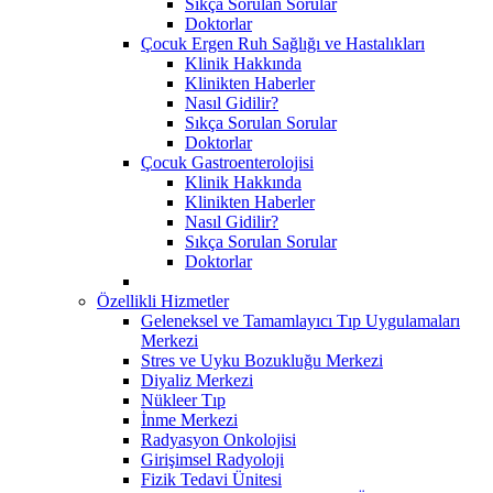
Sıkça Sorulan Sorular
Doktorlar
Çocuk Ergen Ruh Sağlığı ve Hastalıkları
Klinik Hakkında
Klinikten Haberler
Nasıl Gidilir?
Sıkça Sorulan Sorular
Doktorlar
Çocuk Gastroenterolojisi
Klinik Hakkında
Klinikten Haberler
Nasıl Gidilir?
Sıkça Sorulan Sorular
Doktorlar
Özellikli Hizmetler
Geleneksel ve Tamamlayıcı Tıp Uygulamaları
Merkezi
Stres ve Uyku Bozukluğu Merkezi
Diyaliz Merkezi
Nükleer Tıp
İnme Merkezi
Radyasyon Onkolojisi
Girişimsel Radyoloji
Fizik Tedavi Ünitesi