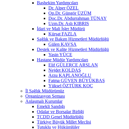
Başhekim Yardımcıları
Dr. Alper ÖZEL
Op.Dr. Güngör ÜZÜM
Doç.Dr. Abdurrahman TÜNAY
Uzm.Dr. Aslı KIBRIS
İdari ve Mali İşler Müdürü
Kürşat FAZLA
Sağlık ve Bakım Hizmetleri Müdürlüğü
Gülen KAVSA
Destek ve Kalite Hizmetleri Müdürlüğü
Yasin YÜCE
Hastane Müdür Yardımcıları
Elif GÜLERCE ARSLAN
Nejdet KOLDAŞ
Arzu KAPLANOĞLU
Fatma GÜVEN BÜYÜKBAŞ
Yüksel ÖZTÜRK KOÇ
İl Sağlık Müdürümüz
Organizasyon Şeması
Anlaşmalı Kurumlar
Emekli Sandığı
Odalar ve Borsalar Birliği
TCDD Genel Müdürlüğü
Türkiye Büyük Millet Meclisi
Tutuklu ve Hükümlüler