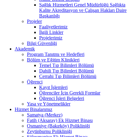
Sağlık Hizmetleri Genel Müdürlüğü Sağlıkta
Kalite Akreditasyon ve Çalışan Hakları Daire
Başkanlığı
Projeler
Faaliyetlerimiz
İlgili Linkler
Projelerimiz
Bilgi Güvenliği
Akademik
Program Tanıtmı ve Hedefleri
Bölüm ve Eğitim Klinikleri
Temel Tıp Bilimleri Bölümü
Dahili Tıp Bilimleri Bölümü
Cerrahi Tıp Bilimleri Bölümü
Öğrenci
Kayıt İşlemleri
Öğrenciler İçin Gerekli Formlar
Öğrenci İşleri Belgeleri
Yasa ve Yönetmelikler
Hizmet Binalarımız
Samatya (Merkez)
Fatih (Aksaray) Ek Hizmet Binası
Osmaniye (Bakırköy) Polikliniği
Zeytinburnu Polikliniği
Süleymaniye Ek Hizmet Binası