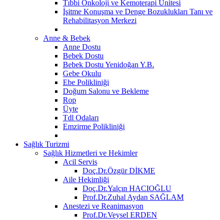
Tıbbi Onkoloji ve Kemoterapi Ünitesi
İşitme Konuşma ve Denge Bozuklukları Tanı ve
Rehabilitasyon Merkezi
Anne & Bebek
Anne Dostu
Bebek Dostu
Bebek Dostu Yenidoğan Y.B.
Gebe Okulu
Ebe Polikliniği
Doğum Salonu ve Bekleme
Rop
Üyte
Tdl Odaları
Emzirme Polikliniği
Sağlık Turizmi
Sağlık Hizmetleri ve Hekimler
Acil Servis
Doç.Dr.Özgür DİKME
Aile Hekimliği
Doç.Dr.Yalçın HACIOĞLU
Prof.Dr.Zuhal Aydan SAĞLAM
Anestezi ve Reanimasyon
Prof.Dr.Veysel ERDEN