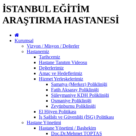
İSTANBUL EĞİTİM
ARAŞTIRMA HASTANESİ
Kurumsal
Vizyon / Misyon / Değerler
Hastanemiz
Tarihçemiz
Hastane Tanıtım Videosu
Değerlerimiz
Amaç ve Hedeflerimiz
Hizmet Yerleşkelerimiz
Samatya (Merkez) Polikliniği
Fatih Aksaray Polikliniği
Süleymaniye KDH Polikliniği
Osmaniye Polikliniği
Zeytinburnu Polikliniği
El Hijyen Politikası
İş Sağlığı ve Güvenliği (İSG) Politikası
Hastane Yönetimi
Hastane Yönetimi / Başhekim
Doç.Dr.Mehmet TOPTAŞ