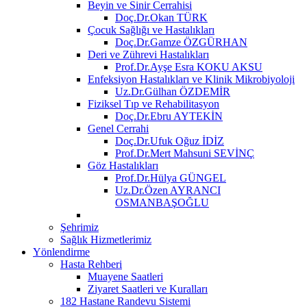
Beyin ve Sinir Cerrahisi
Doç.Dr.Okan TÜRK
Çocuk Sağlığı ve Hastalıkları
Doç.Dr.Gamze ÖZGÜRHAN
Deri ve Zührevi Hastalıkları
Prof.Dr.Ayşe Esra KOKU AKSU
Enfeksiyon Hastalıkları ve Klinik Mikrobiyoloji
Uz.Dr.Gülhan ÖZDEMİR
Fiziksel Tıp ve Rehabilitasyon
Doç.Dr.Ebru AYTEKİN
Genel Cerrahi
Doç.Dr.Ufuk Oğuz İDİZ
Prof.Dr.Mert Mahsuni SEVİNÇ
Göz Hastalıkları
Prof.Dr.Hülya GÜNGEL
Uz.Dr.Özen AYRANCI
OSMANBAŞOĞLU
Şehrimiz
Sağlık Hizmetlerimiz
Yönlendirme
Hasta Rehberi
Muayene Saatleri
Ziyaret Saatleri ve Kuralları
182 Hastane Randevu Sistemi