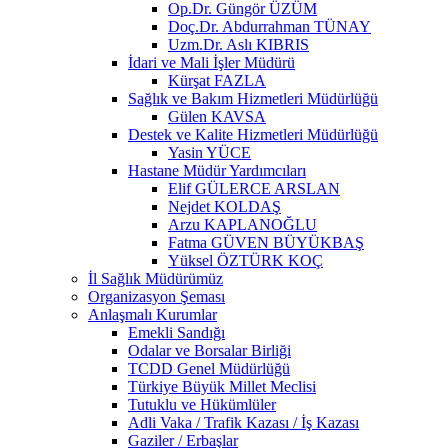
Op.Dr. Güngör ÜZÜM
Doç.Dr. Abdurrahman TÜNAY
Uzm.Dr. Aslı KIBRIS
İdari ve Mali İşler Müdürü
Kürşat FAZLA
Sağlık ve Bakım Hizmetleri Müdürlüğü
Gülen KAVSA
Destek ve Kalite Hizmetleri Müdürlüğü
Yasin YÜCE
Hastane Müdür Yardımcıları
Elif GÜLERCE ARSLAN
Nejdet KOLDAŞ
Arzu KAPLANOĞLU
Fatma GÜVEN BÜYÜKBAŞ
Yüksel ÖZTÜRK KOÇ
İl Sağlık Müdürümüz
Organizasyon Şeması
Anlaşmalı Kurumlar
Emekli Sandığı
Odalar ve Borsalar Birliği
TCDD Genel Müdürlüğü
Türkiye Büyük Millet Meclisi
Tutuklu ve Hükümlüler
Adli Vaka / Trafik Kazası / İş Kazası
Gaziler / Erbaşlar