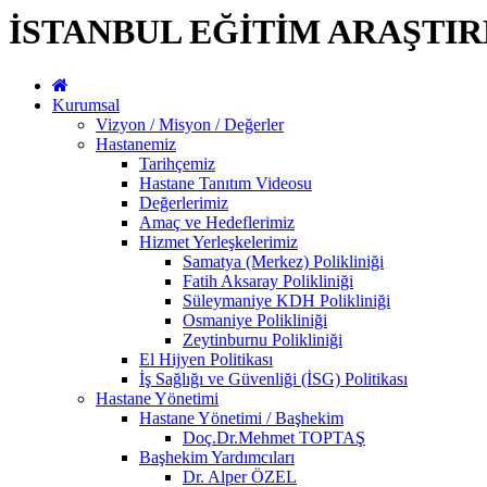
İSTANBUL EĞİTİM ARAŞTI
Kurumsal
Vizyon / Misyon / Değerler
Hastanemiz
Tarihçemiz
Hastane Tanıtım Videosu
Değerlerimiz
Amaç ve Hedeflerimiz
Hizmet Yerleşkelerimiz
Samatya (Merkez) Polikliniği
Fatih Aksaray Polikliniği
Süleymaniye KDH Polikliniği
Osmaniye Polikliniği
Zeytinburnu Polikliniği
El Hijyen Politikası
İş Sağlığı ve Güvenliği (İSG) Politikası
Hastane Yönetimi
Hastane Yönetimi / Başhekim
Doç.Dr.Mehmet TOPTAŞ
Başhekim Yardımcıları
Dr. Alper ÖZEL