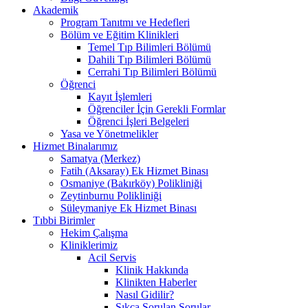
Akademik
Program Tanıtmı ve Hedefleri
Bölüm ve Eğitim Klinikleri
Temel Tıp Bilimleri Bölümü
Dahili Tıp Bilimleri Bölümü
Cerrahi Tıp Bilimleri Bölümü
Öğrenci
Kayıt İşlemleri
Öğrenciler İçin Gerekli Formlar
Öğrenci İşleri Belgeleri
Yasa ve Yönetmelikler
Hizmet Binalarımız
Samatya (Merkez)
Fatih (Aksaray) Ek Hizmet Binası
Osmaniye (Bakırköy) Polikliniği
Zeytinburnu Polikliniği
Süleymaniye Ek Hizmet Binası
Tıbbi Birimler
Hekim Çalışma
Kliniklerimiz
Acil Servis
Klinik Hakkında
Klinikten Haberler
Nasıl Gidilir?
Sıkça Sorulan Sorular