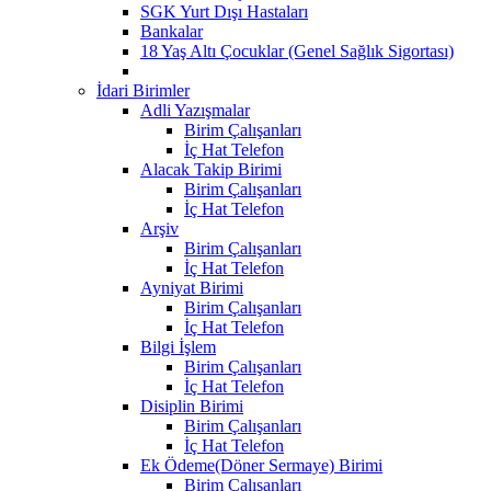
SGK Yurt Dışı Hastaları
Bankalar
18 Yaş Altı Çocuklar (Genel Sağlık Sigortası)
İdari Birimler
Adli Yazışmalar
Birim Çalışanları
İç Hat Telefon
Alacak Takip Birimi
Birim Çalışanları
İç Hat Telefon
Arşiv
Birim Çalışanları
İç Hat Telefon
Ayniyat Birimi
Birim Çalışanları
İç Hat Telefon
Bilgi İşlem
Birim Çalışanları
İç Hat Telefon
Disiplin Birimi
Birim Çalışanları
İç Hat Telefon
Ek Ödeme(Döner Sermaye) Birimi
Birim Çalışanları