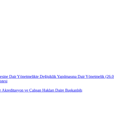
lmesine Dair Yönetmelikte Değişiklik Yapılmasına Dair Yönetmelik ​(26.
stesi
e Akreditasyon ve Çalışan Hakları Daire Başkanlığı