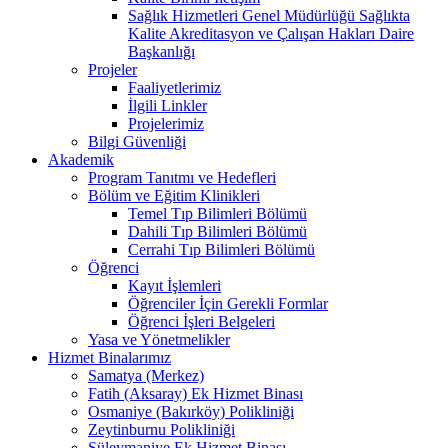
Sağlık Hizmetleri Genel Müdürlüğü Sağlıkta
Kalite Akreditasyon ve Çalışan Hakları Daire
Başkanlığı
Projeler
Faaliyetlerimiz
İlgili Linkler
Projelerimiz
Bilgi Güvenliği
Akademik
Program Tanıtmı ve Hedefleri
Bölüm ve Eğitim Klinikleri
Temel Tıp Bilimleri Bölümü
Dahili Tıp Bilimleri Bölümü
Cerrahi Tıp Bilimleri Bölümü
Öğrenci
Kayıt İşlemleri
Öğrenciler İçin Gerekli Formlar
Öğrenci İşleri Belgeleri
Yasa ve Yönetmelikler
Hizmet Binalarımız
Samatya (Merkez)
Fatih (Aksaray) Ek Hizmet Binası
Osmaniye (Bakırköy) Polikliniği
Zeytinburnu Polikliniği
Süleymaniye Ek Hizmet Binası