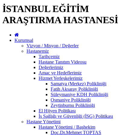
İSTANBUL EĞİTİM
ARAŞTIRMA HASTANESİ
Kurumsal
Vizyon / Misyon / Değerler
Hastanemiz
Tarihçemiz
Hastane Tanıtım Videosu
Değerlerimiz
Amaç ve Hedeflerimiz
Hizmet Yerleşkelerimiz
Samatya (Merkez) Polikliniği
Fatih Aksaray Polikliniği
Süleymaniye KDH Polikliniği
Osmaniye Polikliniği
Zeytinburnu Polikliniği
El Hijyen Politikası
İş Sağlığı ve Güvenliği (İSG) Politikası
Hastane Yönetimi
Hastane Yönetimi / Başhekim
Doç.Dr.Mehmet TOPTAŞ