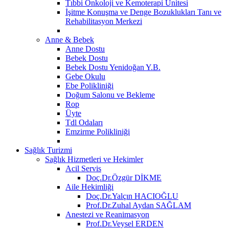
Tıbbi Onkoloji ve Kemoterapi Ünitesi
İşitme Konuşma ve Denge Bozuklukları Tanı ve
Rehabilitasyon Merkezi
Anne & Bebek
Anne Dostu
Bebek Dostu
Bebek Dostu Yenidoğan Y.B.
Gebe Okulu
Ebe Polikliniği
Doğum Salonu ve Bekleme
Rop
Üyte
Tdl Odaları
Emzirme Polikliniği
Sağlık Turizmi
Sağlık Hizmetleri ve Hekimler
Acil Servis
Doç.Dr.Özgür DİKME
Aile Hekimliği
Doç.Dr.Yalçın HACIOĞLU
Prof.Dr.Zuhal Aydan SAĞLAM
Anestezi ve Reanimasyon
Prof.Dr.Veysel ERDEN