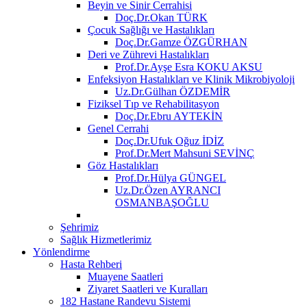
Beyin ve Sinir Cerrahisi
Doç.Dr.Okan TÜRK
Çocuk Sağlığı ve Hastalıkları
Doç.Dr.Gamze ÖZGÜRHAN
Deri ve Zührevi Hastalıkları
Prof.Dr.Ayşe Esra KOKU AKSU
Enfeksiyon Hastalıkları ve Klinik Mikrobiyoloji
Uz.Dr.Gülhan ÖZDEMİR
Fiziksel Tıp ve Rehabilitasyon
Doç.Dr.Ebru AYTEKİN
Genel Cerrahi
Doç.Dr.Ufuk Oğuz İDİZ
Prof.Dr.Mert Mahsuni SEVİNÇ
Göz Hastalıkları
Prof.Dr.Hülya GÜNGEL
Uz.Dr.Özen AYRANCI
OSMANBAŞOĞLU
Şehrimiz
Sağlık Hizmetlerimiz
Yönlendirme
Hasta Rehberi
Muayene Saatleri
Ziyaret Saatleri ve Kuralları
182 Hastane Randevu Sistemi