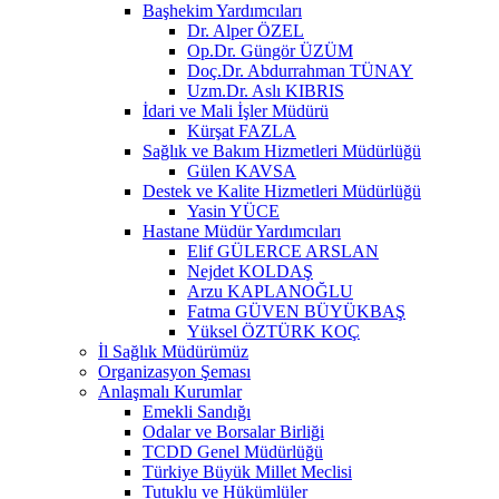
Başhekim Yardımcıları
Dr. Alper ÖZEL
Op.Dr. Güngör ÜZÜM
Doç.Dr. Abdurrahman TÜNAY
Uzm.Dr. Aslı KIBRIS
İdari ve Mali İşler Müdürü
Kürşat FAZLA
Sağlık ve Bakım Hizmetleri Müdürlüğü
Gülen KAVSA
Destek ve Kalite Hizmetleri Müdürlüğü
Yasin YÜCE
Hastane Müdür Yardımcıları
Elif GÜLERCE ARSLAN
Nejdet KOLDAŞ
Arzu KAPLANOĞLU
Fatma GÜVEN BÜYÜKBAŞ
Yüksel ÖZTÜRK KOÇ
İl Sağlık Müdürümüz
Organizasyon Şeması
Anlaşmalı Kurumlar
Emekli Sandığı
Odalar ve Borsalar Birliği
TCDD Genel Müdürlüğü
Türkiye Büyük Millet Meclisi
Tutuklu ve Hükümlüler