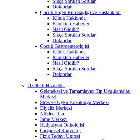
Sıkça Sorulan Sorular
Doktorlar
Çocuk Ergen Ruh Sağlığı ve Hastalıkları
Klinik Hakkında
Klinikten Haberler
Nasıl Gidilir?
Sıkça Sorulan Sorular
Doktorlar
Çocuk Gastroenterolojisi
Klinik Hakkında
Klinikten Haberler
Nasıl Gidilir?
Sıkça Sorulan Sorular
Doktorlar
Özellikli Hizmetler
Geleneksel ve Tamamlayıcı Tıp Uygulamaları
Merkezi
Stres ve Uyku Bozukluğu Merkezi
Diyaliz Merkezi
Nükleer Tıp
İnme Merkezi
Radyasyon Onkolojisi
Girişimsel Radyoloji
Fizik Tedavi Ünitesi