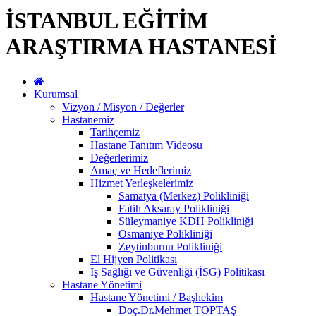
İSTANBUL EĞİTİM
ARAŞTIRMA HASTANESİ
Kurumsal
Vizyon / Misyon / Değerler
Hastanemiz
Tarihçemiz
Hastane Tanıtım Videosu
Değerlerimiz
Amaç ve Hedeflerimiz
Hizmet Yerleşkelerimiz
Samatya (Merkez) Polikliniği
Fatih Aksaray Polikliniği
Süleymaniye KDH Polikliniği
Osmaniye Polikliniği
Zeytinburnu Polikliniği
El Hijyen Politikası
İş Sağlığı ve Güvenliği (İSG) Politikası
Hastane Yönetimi
Hastane Yönetimi / Başhekim
Doç.Dr.Mehmet TOPTAŞ