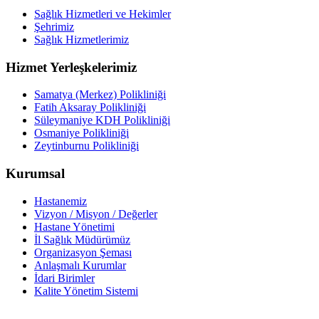
Sağlık Hizmetleri ve Hekimler
Şehrimiz
Sağlık Hizmetlerimiz
Hizmet Yerleşkelerimiz
Samatya (Merkez) Polikliniği
Fatih Aksaray Polikliniği
Süleymaniye KDH Polikliniği
Osmaniye Polikliniği
Zeytinburnu Polikliniği
Kurumsal
Hastanemiz
Vizyon / Misyon / Değerler
Hastane Yönetimi
İl Sağlık Müdürümüz
Organizasyon Şeması
Anlaşmalı Kurumlar
İdari Birimler
Kalite Yönetim Sistemi