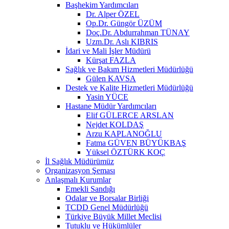
Başhekim Yardımcıları
Dr. Alper ÖZEL
Op.Dr. Güngör ÜZÜM
Doç.Dr. Abdurrahman TÜNAY
Uzm.Dr. Aslı KIBRIS
İdari ve Mali İşler Müdürü
Kürşat FAZLA
Sağlık ve Bakım Hizmetleri Müdürlüğü
Gülen KAVSA
Destek ve Kalite Hizmetleri Müdürlüğü
Yasin YÜCE
Hastane Müdür Yardımcıları
Elif GÜLERCE ARSLAN
Nejdet KOLDAŞ
Arzu KAPLANOĞLU
Fatma GÜVEN BÜYÜKBAŞ
Yüksel ÖZTÜRK KOÇ
İl Sağlık Müdürümüz
Organizasyon Şeması
Anlaşmalı Kurumlar
Emekli Sandığı
Odalar ve Borsalar Birliği
TCDD Genel Müdürlüğü
Türkiye Büyük Millet Meclisi
Tutuklu ve Hükümlüler