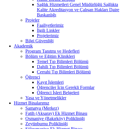
Sağlık Hizmetleri Genel Müdürlüğü Sağlıkta
Kalite Akreditasyon ve Çalışan Hakları Daire
Başkanlığı
Projeler
Faaliyetlerimiz
İlgili Linkler
Projelerimiz
Bilgi Güvenliği
Akademik
Program Tanıtmı ve Hedefleri
Bölüm ve Eğitim Klinikleri
Temel Tıp Bilimleri Bölümü
Dahili Tıp Bilimleri Bölümü
Cerrahi Tıp Bilimleri Bölümü
Öğrenci
Kayıt İşlemleri
Öğrenciler İçin Gerekli Formlar
Öğrenci İşleri Belgeleri
Yasa ve Yönetmelikler
Hizmet Binalarımız
Samatya (Merkez)
Fatih (Aksaray) Ek Hizmet Binası
Osmaniye (Bakırköy) Polikliniği
Zeytinburnu Polikliniği
Süleymaniye Ek Hizmet Binası