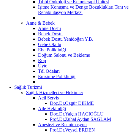
Tıbbi Onkoloji ve Kemoterapi Ünitesi
İşitme Konuşma ve Denge Bozuklukları Tanı ve
Rehabilitasyon Merkezi
Anne & Bebek
Anne Dostu
Bebek Dostu
Bebek Dostu Yenidoğan Y.B.
Gebe Okulu
Ebe Polikliniği
Doğum Salonu ve Bekleme
Rop
Üyte
Tdl Odaları
Emzirme Polikliniği
Sağlık Turizmi
Sağlık Hizmetleri ve Hekimler
Acil Servis
Doç.Dr.Özgür DİKME
Aile Hekimliği
Doç.Dr.Yalçın HACIOĞLU
Prof.Dr.Zuhal Aydan SAĞLAM
Anestezi ve Reanimasyon
Prof.Dr.Veysel ERDEN