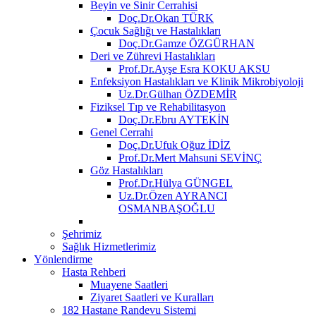
Beyin ve Sinir Cerrahisi
Doç.Dr.Okan TÜRK
Çocuk Sağlığı ve Hastalıkları
Doç.Dr.Gamze ÖZGÜRHAN
Deri ve Zührevi Hastalıkları
Prof.Dr.Ayşe Esra KOKU AKSU
Enfeksiyon Hastalıkları ve Klinik Mikrobiyoloji
Uz.Dr.Gülhan ÖZDEMİR
Fiziksel Tıp ve Rehabilitasyon
Doç.Dr.Ebru AYTEKİN
Genel Cerrahi
Doç.Dr.Ufuk Oğuz İDİZ
Prof.Dr.Mert Mahsuni SEVİNÇ
Göz Hastalıkları
Prof.Dr.Hülya GÜNGEL
Uz.Dr.Özen AYRANCI
OSMANBAŞOĞLU
Şehrimiz
Sağlık Hizmetlerimiz
Yönlendirme
Hasta Rehberi
Muayene Saatleri
Ziyaret Saatleri ve Kuralları
182 Hastane Randevu Sistemi