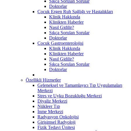
Sıkça Sorulan Sorular
Doktorlar
Çocuk Ergen Ruh Sağlığı ve Hastalıkları
Klinik Hakkında
Klinikten Haberler
Nasıl Gidilir?
Sıkça Sorulan Sorular
Doktorlar
Çocuk Gastroenterolojisi
Klinik Hakkında
Klinikten Haberler
Nasıl Gidilir?
Sıkça Sorulan Sorular
Doktorlar
Özellikli Hizmetler
Geleneksel ve Tamamlayıcı Tıp Uygulamaları
Merkezi
Stres ve Uyku Bozukluğu Merkezi
Diyaliz Merkezi
Nükleer Tıp
İnme Merkezi
Radyasyon Onkolojisi
Girişimsel Radyoloji
Fizik Tedavi Ünitesi