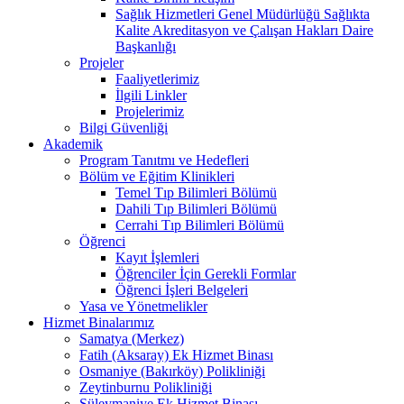
Sağlık Hizmetleri Genel Müdürlüğü Sağlıkta
Kalite Akreditasyon ve Çalışan Hakları Daire
Başkanlığı
Projeler
Faaliyetlerimiz
İlgili Linkler
Projelerimiz
Bilgi Güvenliği
Akademik
Program Tanıtmı ve Hedefleri
Bölüm ve Eğitim Klinikleri
Temel Tıp Bilimleri Bölümü
Dahili Tıp Bilimleri Bölümü
Cerrahi Tıp Bilimleri Bölümü
Öğrenci
Kayıt İşlemleri
Öğrenciler İçin Gerekli Formlar
Öğrenci İşleri Belgeleri
Yasa ve Yönetmelikler
Hizmet Binalarımız
Samatya (Merkez)
Fatih (Aksaray) Ek Hizmet Binası
Osmaniye (Bakırköy) Polikliniği
Zeytinburnu Polikliniği
Süleymaniye Ek Hizmet Binası