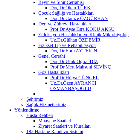
Beyin ve Sinir Cerrahisi
Doç.Dr.Okan TÜRK
Çocuk Sağlığı ve Hastalıkları
Doç.Dr.Gamze ÖZGÜRHAN
Deri ve Zührevi Hastalıkları
Prof.Dr.Ayşe Esra KOKU AKSU
Enfeksiyon Hastalıkları ve Klinik Mikrobiyoloji
Uz.Dr.Gülhan ÖZDEMİR
Fiziksel Tıp ve Rehabilitasyon
Doç.Dr.Ebru AYTEKİN
Genel Cerrahi
Doç.Dr.Ufuk Oğuz İDİZ
Prof.Dr.Mert Mahsuni SEVİNÇ
Göz Hastalıkları
Prof.Dr.Hülya GÜNGEL
Uz.Dr.Özen AYRANCI
OSMANBAŞOĞLU
Şehrimiz
Sağlık Hizmetlerimiz
Yönlendirme
Hasta Rehberi
Muayene Saatleri
Ziyaret Saatleri ve Kuralları
182 Hastane Randevu Sistemi