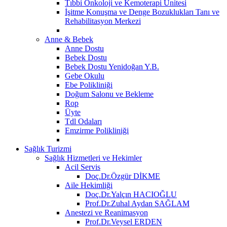
Tıbbi Onkoloji ve Kemoterapi Ünitesi
İşitme Konuşma ve Denge Bozuklukları Tanı ve
Rehabilitasyon Merkezi
Anne & Bebek
Anne Dostu
Bebek Dostu
Bebek Dostu Yenidoğan Y.B.
Gebe Okulu
Ebe Polikliniği
Doğum Salonu ve Bekleme
Rop
Üyte
Tdl Odaları
Emzirme Polikliniği
Sağlık Turizmi
Sağlık Hizmetleri ve Hekimler
Acil Servis
Doç.Dr.Özgür DİKME
Aile Hekimliği
Doç.Dr.Yalçın HACIOĞLU
Prof.Dr.Zuhal Aydan SAĞLAM
Anestezi ve Reanimasyon
Prof.Dr.Veysel ERDEN