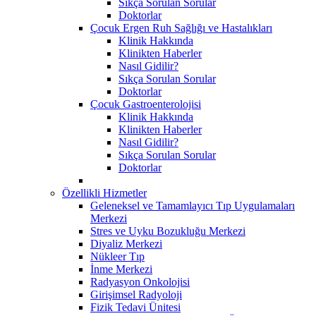
Sıkça Sorulan Sorular
Doktorlar
Çocuk Ergen Ruh Sağlığı ve Hastalıkları
Klinik Hakkında
Klinikten Haberler
Nasıl Gidilir?
Sıkça Sorulan Sorular
Doktorlar
Çocuk Gastroenterolojisi
Klinik Hakkında
Klinikten Haberler
Nasıl Gidilir?
Sıkça Sorulan Sorular
Doktorlar
Özellikli Hizmetler
Geleneksel ve Tamamlayıcı Tıp Uygulamaları
Merkezi
Stres ve Uyku Bozukluğu Merkezi
Diyaliz Merkezi
Nükleer Tıp
İnme Merkezi
Radyasyon Onkolojisi
Girişimsel Radyoloji
Fizik Tedavi Ünitesi