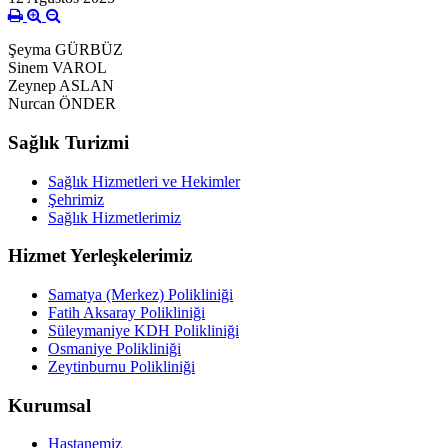
Şeyma GÜRBÜZ
Sinem VAROL
Zeynep ASLAN
Nurcan ÖNDER
Sağlık Turizmi
Sağlık Hizmetleri ve Hekimler
Şehrimiz
Sağlık Hizmetlerimiz
Hizmet Yerleşkelerimiz
Samatya (Merkez) Polikliniği
Fatih Aksaray Polikliniği
Süleymaniye KDH Polikliniği
Osmaniye Polikliniği
Zeytinburnu Polikliniği
Kurumsal
Hastanemiz