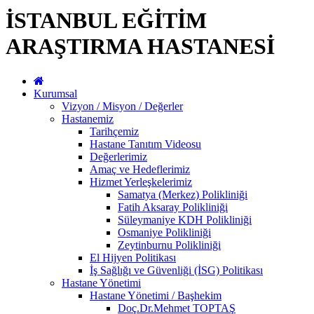
İSTANBUL EĞİTİM
ARAŞTIRMA HASTANESİ
Kurumsal
Vizyon / Misyon / Değerler
Hastanemiz
Tarihçemiz
Hastane Tanıtım Videosu
Değerlerimiz
Amaç ve Hedeflerimiz
Hizmet Yerleşkelerimiz
Samatya (Merkez) Polikliniği
Fatih Aksaray Polikliniği
Süleymaniye KDH Polikliniği
Osmaniye Polikliniği
Zeytinburnu Polikliniği
El Hijyen Politikası
İş Sağlığı ve Güvenliği (İSG) Politikası
Hastane Yönetimi
Hastane Yönetimi / Başhekim
Doç.Dr.Mehmet TOPTAŞ