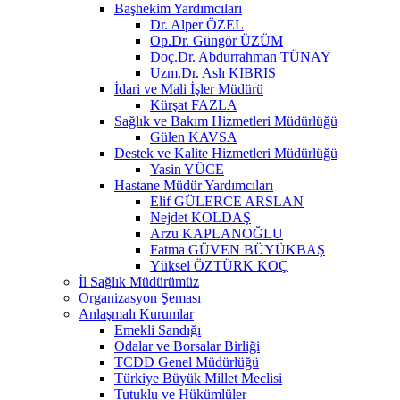
Başhekim Yardımcıları
Dr. Alper ÖZEL
Op.Dr. Güngör ÜZÜM
Doç.Dr. Abdurrahman TÜNAY
Uzm.Dr. Aslı KIBRIS
İdari ve Mali İşler Müdürü
Kürşat FAZLA
Sağlık ve Bakım Hizmetleri Müdürlüğü
Gülen KAVSA
Destek ve Kalite Hizmetleri Müdürlüğü
Yasin YÜCE
Hastane Müdür Yardımcıları
Elif GÜLERCE ARSLAN
Nejdet KOLDAŞ
Arzu KAPLANOĞLU
Fatma GÜVEN BÜYÜKBAŞ
Yüksel ÖZTÜRK KOÇ
İl Sağlık Müdürümüz
Organizasyon Şeması
Anlaşmalı Kurumlar
Emekli Sandığı
Odalar ve Borsalar Birliği
TCDD Genel Müdürlüğü
Türkiye Büyük Millet Meclisi
Tutuklu ve Hükümlüler