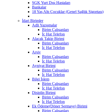
SGK Yurt Dışı Hastaları
Bankalar
18 Yaş Altı Çocuklar (Genel Sağlık Sigortası)
İdari Birimler
Adli Yazışmalar
Birim Çalışanları
İç Hat Telefon
Alacak Takip Birimi
Birim Çalışanları
İç Hat Telefon
Arşiv
Birim Çalışanları
İç Hat Telefon
Ayniyat Birimi
Birim Çalışanları
İç Hat Telefon
Bilgi İşlem
Birim Çalışanları
İç Hat Telefon
Disiplin Birimi
Birim Çalışanları
İç Hat Telefon
Ek Ödeme(Döner Sermaye) Birimi
Birim Çalışanları