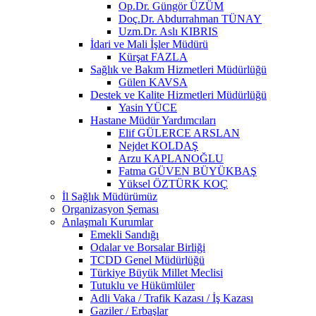
Op.Dr. Güngör ÜZÜM
Doç.Dr. Abdurrahman TÜNAY
Uzm.Dr. Aslı KIBRIS
İdari ve Mali İşler Müdürü
Kürşat FAZLA
Sağlık ve Bakım Hizmetleri Müdürlüğü
Gülen KAVSA
Destek ve Kalite Hizmetleri Müdürlüğü
Yasin YÜCE
Hastane Müdür Yardımcıları
Elif GÜLERCE ARSLAN
Nejdet KOLDAŞ
Arzu KAPLANOĞLU
Fatma GÜVEN BÜYÜKBAŞ
Yüksel ÖZTÜRK KOÇ
İl Sağlık Müdürümüz
Organizasyon Şeması
Anlaşmalı Kurumlar
Emekli Sandığı
Odalar ve Borsalar Birliği
TCDD Genel Müdürlüğü
Türkiye Büyük Millet Meclisi
Tutuklu ve Hükümlüler
Adli Vaka / Trafik Kazası / İş Kazası
Gaziler / Erbaşlar