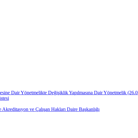
lmesine Dair Yönetmelikte Değişiklik Yapılmasına Dair Yönetmelik ​(26.
stesi
e Akreditasyon ve Çalışan Hakları Daire Başkanlığı