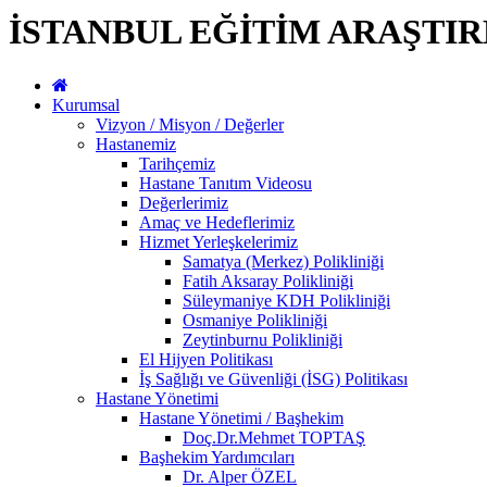
İSTANBUL EĞİTİM ARAŞTI
Kurumsal
Vizyon / Misyon / Değerler
Hastanemiz
Tarihçemiz
Hastane Tanıtım Videosu
Değerlerimiz
Amaç ve Hedeflerimiz
Hizmet Yerleşkelerimiz
Samatya (Merkez) Polikliniği
Fatih Aksaray Polikliniği
Süleymaniye KDH Polikliniği
Osmaniye Polikliniği
Zeytinburnu Polikliniği
El Hijyen Politikası
İş Sağlığı ve Güvenliği (İSG) Politikası
Hastane Yönetimi
Hastane Yönetimi / Başhekim
Doç.Dr.Mehmet TOPTAŞ
Başhekim Yardımcıları
Dr. Alper ÖZEL