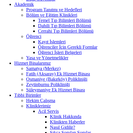
Akademik
Program Tanıtmı ve Hedefleri
Bölüm ve Eğitim Klinikleri
Temel Tıp Bilimleri Bölümü
Dahili Tıp Bilimleri Bölümü
Cerrahi Tıp Bilimleri Bölümü
Öğrenci
Kayıt İşlemleri
Öğrenciler İçin Gerekli Formlar
Öğrenci İşleri Belgeleri
Yasa ve Yönetmelikler
Hizmet Binalarımız
Samatya (Merkez)
Fatih (Aksaray) Ek Hizmet Binası
Osmaniye (Bakırköy) Polikliniği
Zeytinburnu Polikliniği
Süleymaniye Ek Hizmet Binası
Tıbbi Birimler
Hekim Çalışma
Kliniklerimiz
Acil Servis
Klinik Hakkında
Klinikten Haberler
Nasıl Gidilir?
Sıkça Sorulan Sorular